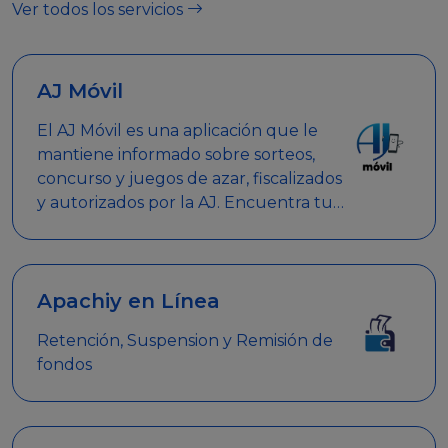
Ver todos los servicios
AJ Móvil
El AJ Móvil es una aplicación que le
mantiene informado sobre sorteos,
concurso y juegos de azar, fiscalizados
y autorizados por la AJ. Encuentra tus
respuestas y haz búsquedas por
nombre de empresa, nombre de la
promoción empresarial o palabra
clave.
Apachiy en Línea
Retención, Suspension y Remisión de
fondos