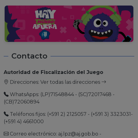
Contacto
Autoridad de Fiscalización del Juego
Direcciones:
Ver todas las direcciones
WhatsApps: (LP)71548844 - (SC)72017468 -
(CB)72060894
Teléfonos fijos: (+591 2) 2125057 - (+591 3) 3323031-
(+591 4) 4661000
Correo electrónico:
aj.lpz@aj.gob.bo
-