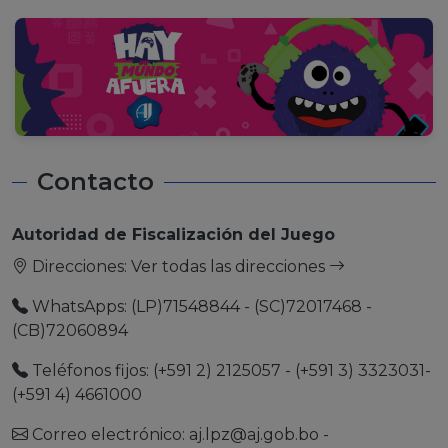
Contacto
Autoridad de Fiscalización del Juego
Direcciones:
Ver todas las direcciones
WhatsApps: (LP)71548844 - (SC)72017468 -
(CB)72060894
Teléfonos fijos: (+591 2) 2125057 - (+591 3) 3323031-
(+591 4) 4661000
Correo electrónico:
aj.lpz@aj.gob.bo
-