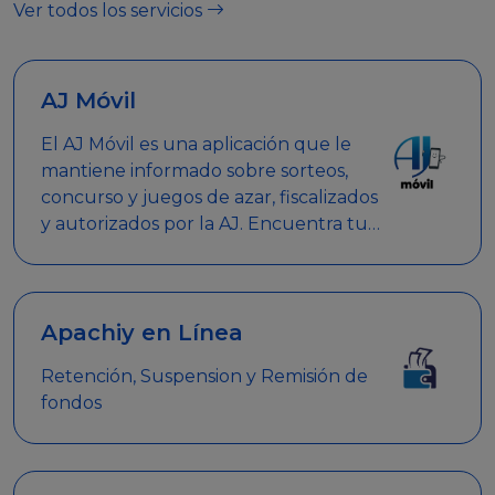
Ver todos los servicios
AJ Móvil
El AJ Móvil es una aplicación que le
mantiene informado sobre sorteos,
concurso y juegos de azar, fiscalizados
y autorizados por la AJ. Encuentra tus
respuestas y haz búsquedas por
nombre de empresa, nombre de la
promoción empresarial o palabra
clave.
Apachiy en Línea
Retención, Suspension y Remisión de
fondos