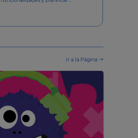
funcionalidades y planificar
sorteos con premios
detallados. Además,
garantiza medidas de
seguridad y transparencia
en los sorteos, asegurando
que se realicen de manera
legal y responsable.
Ir a la Página