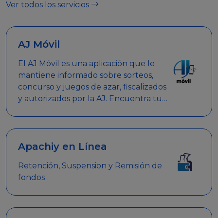
Ver todos los servicios
AJ Móvil
El AJ Móvil es una aplicación que le
mantiene informado sobre sorteos,
concurso y juegos de azar, fiscalizados
y autorizados por la AJ. Encuentra tus
respuestas y haz búsquedas por
nombre de empresa, nombre de la
promoción empresarial o palabra
clave.
Apachiy en Línea
Retención, Suspension y Remisión de
fondos