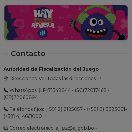
Contacto
Autoridad de Fiscalización del Juego
Direcciones:
Ver todas las direcciones
WhatsApps: (LP)71548844 - (SC)72017468 -
(CB)72060894
Teléfonos fijos: (+591 2) 2125057 - (+591 3) 3323031-
(+591 4) 4661000
Correo electrónico:
aj.lpz@aj.gob.bo
-