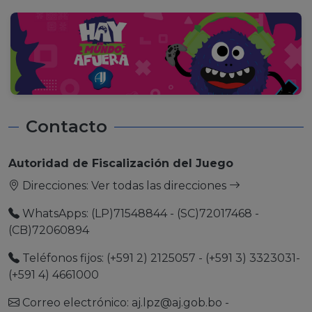
Contacto
Autoridad de Fiscalización del Juego
Direcciones:
Ver todas las direcciones
WhatsApps: (LP)71548844 - (SC)72017468 -
(CB)72060894
Teléfonos fijos: (+591 2) 2125057 - (+591 3) 3323031-
(+591 4) 4661000
Correo electrónico:
aj.lpz@aj.gob.bo
-