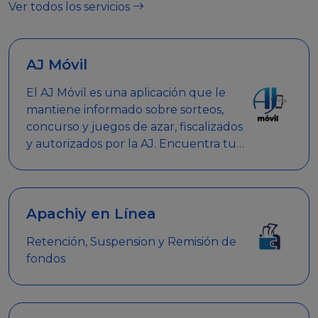
Ver todos los servicios
AJ Móvil
El AJ Móvil es una aplicación que le
mantiene informado sobre sorteos,
concurso y juegos de azar, fiscalizados
y autorizados por la AJ. Encuentra tus
respuestas y haz búsquedas por
nombre de empresa, nombre de la
promoción empresarial o palabra
clave.
Apachiy en Línea
Retención, Suspension y Remisión de
fondos