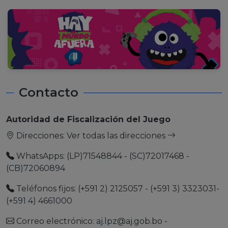
Contacto
Autoridad de Fiscalización del Juego
Direcciones:
Ver todas las direcciones
WhatsApps: (LP)71548844 - (SC)72017468 -
(CB)72060894
Teléfonos fijos: (+591 2) 2125057 - (+591 3) 3323031-
(+591 4) 4661000
Correo electrónico:
aj.lpz@aj.gob.bo
-