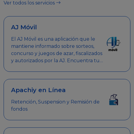
Ver todos los servicios
AJ Móvil
El AJ Móvil es una aplicación que le
mantiene informado sobre sorteos,
concurso y juegos de azar, fiscalizados
y autorizados por la AJ. Encuentra tus
respuestas y haz búsquedas por
nombre de empresa, nombre de la
promoción empresarial o palabra
clave.
Apachiy en Línea
Retención, Suspension y Remisión de
fondos