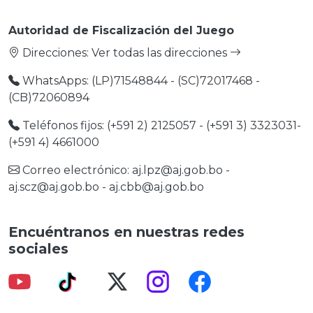
Autoridad de Fiscalización del Juego
Direcciones:
Ver todas las direcciones
WhatsApps: (LP)71548844 - (SC)72017468 -
(CB)72060894
Teléfonos fijos: (+591 2) 2125057 - (+591 3) 3323031-
(+591 4) 4661000
Correo electrónico:
aj.lpz@aj.gob.bo
-
aj.scz@aj.gob.bo
-
aj.cbb@aj.gob.bo
Encuéntranos en nuestras redes
sociales