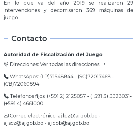
En lo que va del año 2019 se realizaron 29
intervenciones y decomisaron 369 máquinas de
juego.
Contacto
Autoridad de Fiscalización del Juego
Direcciones:
Ver todas las direcciones
WhatsApps: (LP)71548844 - (SC)72017468 -
(CB)72060894
Teléfonos fijos: (+591 2) 2125057 - (+591 3) 3323031-
(+591 4) 4661000
Correo electrónico:
aj.lpz@aj.gob.bo
-
aj.scz@aj.gob.bo
-
aj.cbb@aj.gob.bo