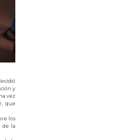
ecidió
ción y
una vez
r, que
bre los
 de la