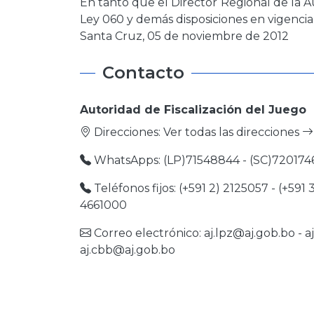
En tanto que el Director Regional de la A
Ley 060 y demás disposiciones en vigencia 
Santa Cruz, 05 de noviembre de 2012
Contacto
Autoridad de Fiscalización del Juego
Direcciones:
Ver todas las direcciones
WhatsApps: (LP)71548844 - (SC)720174
Teléfonos fijos: (+591 2) 2125057 - (+591 
4661000
Correo electrónico:
aj.lpz@aj.gob.bo
-
a
aj.cbb@aj.gob.bo