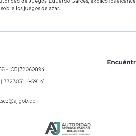
utoridad de Juegos, Eduardo Garcés, explicó los alcance
sobre los juegos de azar.
Encuéntr
68 - (CB)72060894
3) 3323031- (+591 4)
j.scz@aj.gob.bo
-