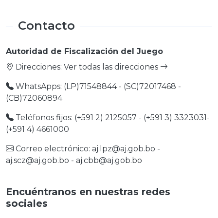
Contacto
Autoridad de Fiscalización del Juego
Direcciones:
Ver todas las direcciones
WhatsApps: (LP)71548844 - (SC)72017468 -
(CB)72060894
Teléfonos fijos: (+591 2) 2125057 - (+591 3) 3323031-
(+591 4) 4661000
Correo electrónico:
aj.lpz@aj.gob.bo
-
aj.scz@aj.gob.bo
-
aj.cbb@aj.gob.bo
Encuéntranos en nuestras redes
sociales