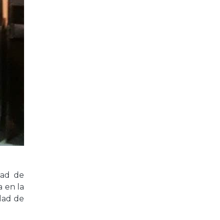
dad de
a en la
udad de