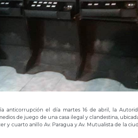
lía anticorrupción el día martes 16 de abril, la Autori
medios de juego de una casa ilegal y clandestina, ubicad
cer y cuarto anillo Av. Paragua y Av. Mutualista de la ci