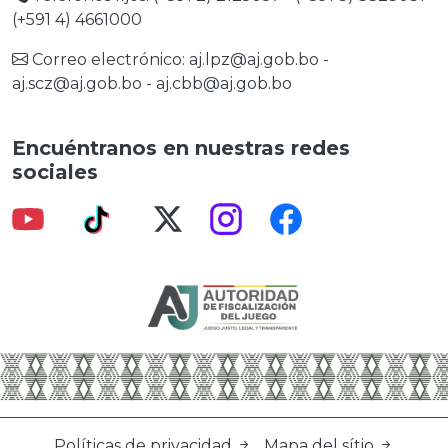
(+591 4) 4661000
Correo electrónico:
aj.lpz@aj.gob.bo
-
aj.scz@aj.gob.bo
-
aj.cbb@aj.gob.bo
Encuéntranos en nuestras redes
sociales
Políticas de privacidad
Mapa del sítio