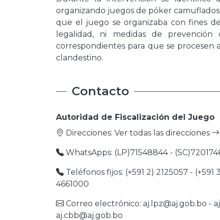
organizando juegos de póker camuflados 
que el juego se organizaba con fines de
legalidad, ni medidas de prevención 
correspondientes para que se procesen a 
clandestino.
Contacto
Autoridad de Fiscalización del Juego
Direcciones:
Ver todas las direcciones
WhatsApps: (LP)71548844 - (SC)720174
Teléfonos fijos: (+591 2) 2125057 - (+591 
4661000
Correo electrónico:
aj.lpz@aj.gob.bo
-
a
aj.cbb@aj.gob.bo