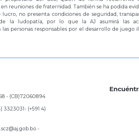
en reuniones de fraternidad. También se ha podida evid
 lucro, no presenta condiciones de seguridad, transpar
de la ludopatía, por lo que la AJ asumirá las ac
las personas responsables por el desarrollo de juego il
Encuéntr
68 - (CB)72060894
3) 3323031- (+591 4)
j.scz@aj.gob.bo
-