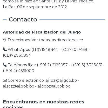
como se lo hizo en Santa Cruz y La Paz, recalcó.
La Paz, 06 de septiembre de 2012
Contacto
Autoridad de Fiscalización del Juego
Direcciones:
Ver todas las direcciones
WhatsApps: (LP)71548844 - (SC)72017468 -
(CB)72060894
Teléfonos fijos: (+591 2) 2125057 - (+591 3) 3323031-
(+591 4) 4661000
Correo electrónico:
aj.lpz@aj.gob.bo
-
aj.scz@aj.gob.bo
-
aj.cbb@aj.gob.bo
Encuéntranos en nuestras redes
sociales