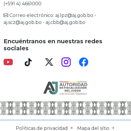
(+591 4) 4661000
Correo electrónico:
aj.lpz@aj.gob.bo
-
aj.scz@aj.gob.bo
-
aj.cbb@aj.gob.bo
Encuéntranos en nuestras redes
sociales
Políticas de privacidad
Mapa del sítio