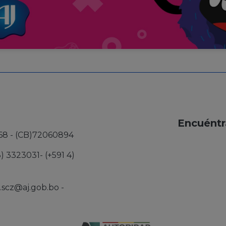
Encuéntr
68 - (CB)72060894
3) 3323031- (+591 4)
j.scz@aj.gob.bo
-