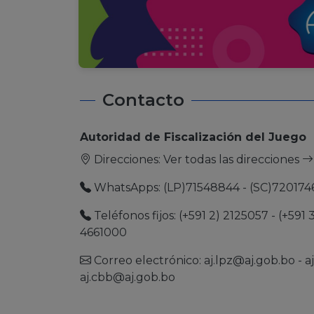
Contacto
Autoridad de Fiscalización del Juego
Direcciones:
Ver todas las direcciones
WhatsApps: (LP)71548844 - (SC)720174
Teléfonos fijos: (+591 2) 2125057 - (+591 
4661000
Correo electrónico:
aj.lpz@aj.gob.bo
-
a
aj.cbb@aj.gob.bo