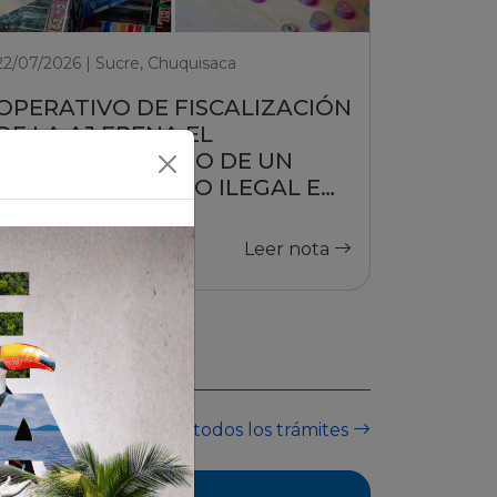
22/07/2026 | Sucre, Chuquisaca
OPERATIVO DE FISCALIZACIÓN
DE LA AJ FRENA EL
FUNCIONAMIENTO DE UN
PUESTO DE JUEGO ILEGAL EN
SUCRE
Leer nota
Ver todos los trámites