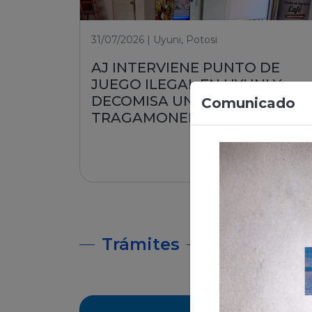
31/07/2026 | Uyuni, Potosi
AJ INTERVIENE PUNTO DE
JUEGO ILEGAL EN UYUNI Y
DECOMISA UNA MÁQUINA
Comunicado
TRAGAMONEDA
Leer nota
Trámites