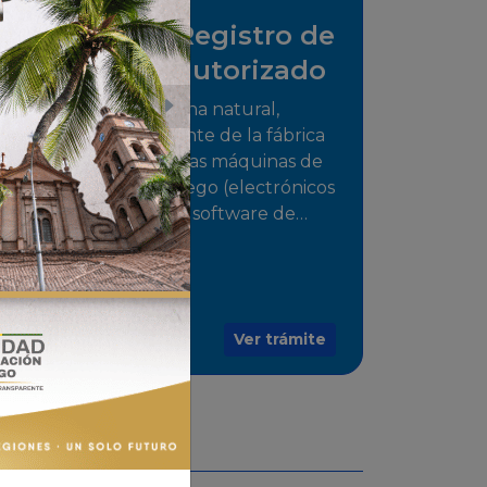
Solicitud de Registro de
distribuidor autorizado
Tramite para la persona natural,
jurídica o representante de la fábrica
que comercializarán las máquinas de
juego o medios de juego (electrónicos
o electromecánicos o software de
juegos) de las Empresas Fabricantes
Autorizadas
Ver trámite