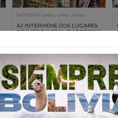
24/07/2026 | Coroico, La Paz ; Potosi
AJ INTERVIENE DOS LUGARES
DE JUEGO ILEGAL EN POTOSI Y
COROICO PARA PROTEGER A
LA CIUDADANÍA
Leer nota