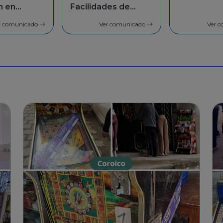
des de
población 
general
r comunicado
Ver comunicado
Ver 