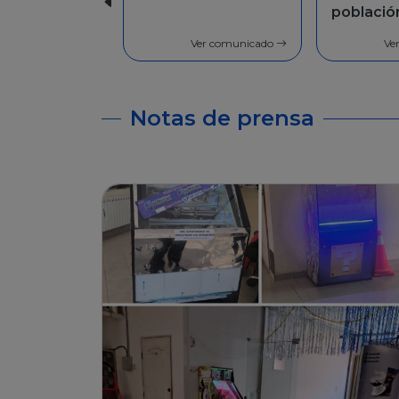
población en
Facilida
general
pago
Ver comunicado
Ve
Notas de prensa