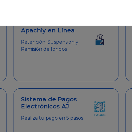
emitir el Certificado de Cumplimiento.
Apachiy en Línea
Retención, Suspension y
Remisión de fondos
Sistema de Pagos
Electrónicos AJ
Realiza tu pago en 5 pasos