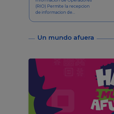
Informacion de Operadores
(RIO) Permite la recepcion
de informacion de
Operadores Autorizados,
como ser: Mesas de Juego,
Maquinas de Juego, Eventos
Un mundo afuera
significativos, entre otros.