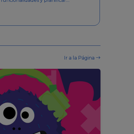
funcionalidades y planificar
sorteos con premios
detallados. Además,
garantiza medidas de
seguridad y transparencia
en los sorteos, asegurando
que se realicen de manera
legal y responsable.
Ir a la Página