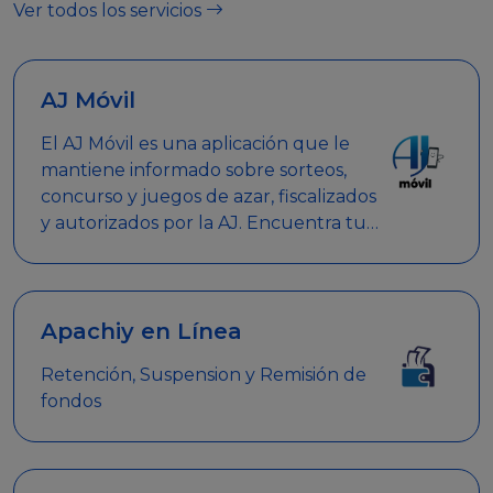
Ver todos los servicios
AJ Móvil
El AJ Móvil es una aplicación que le
mantiene informado sobre sorteos,
concurso y juegos de azar, fiscalizados
y autorizados por la AJ. Encuentra tus
respuestas y haz búsquedas por
nombre de empresa, nombre de la
promoción empresarial o palabra
clave.
Apachiy en Línea
Retención, Suspension y Remisión de
fondos