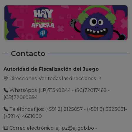
Contacto
Autoridad de Fiscalización del Juego
Direcciones:
Ver todas las direcciones
WhatsApps: (LP)71548844 - (SC)72017468 -
(CB)72060894
Teléfonos fijos: (+591 2) 2125057 - (+591 3) 3323031-
(+591 4) 4661000
Correo electrónico:
aj.lpz@aj.gob.bo
-