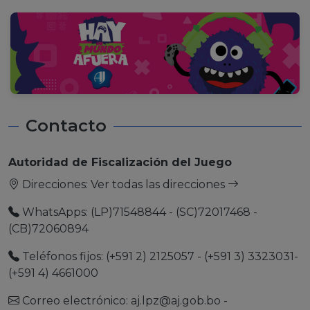
Contacto
Autoridad de Fiscalización del Juego
Direcciones:
Ver todas las direcciones
WhatsApps: (LP)71548844 - (SC)72017468 -
(CB)72060894
Teléfonos fijos: (+591 2) 2125057 - (+591 3) 3323031-
(+591 4) 4661000
Correo electrónico:
aj.lpz@aj.gob.bo
-