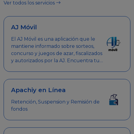
Ver todos los servicios
AJ Móvil
El AJ Móvil es una aplicación que le
mantiene informado sobre sorteos,
concurso y juegos de azar, fiscalizados
y autorizados por la AJ. Encuentra tus
respuestas y haz búsquedas por
nombre de empresa, nombre de la
promoción empresarial o palabra
clave.
Apachiy en Línea
Retención, Suspension y Remisión de
fondos