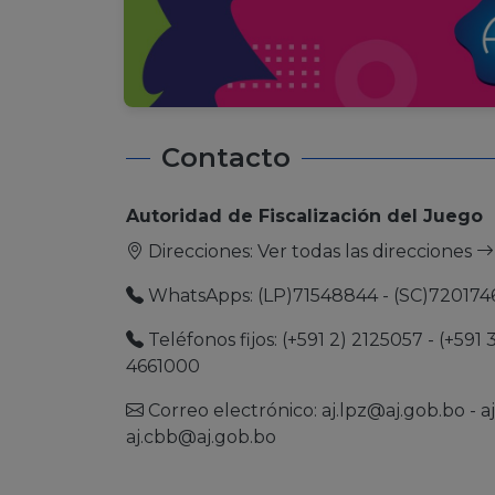
Contacto
Autoridad de Fiscalización del Juego
Direcciones:
Ver todas las direcciones
WhatsApps: (LP)71548844 - (SC)720174
Teléfonos fijos: (+591 2) 2125057 - (+591 
4661000
Correo electrónico:
aj.lpz@aj.gob.bo
-
a
aj.cbb@aj.gob.bo