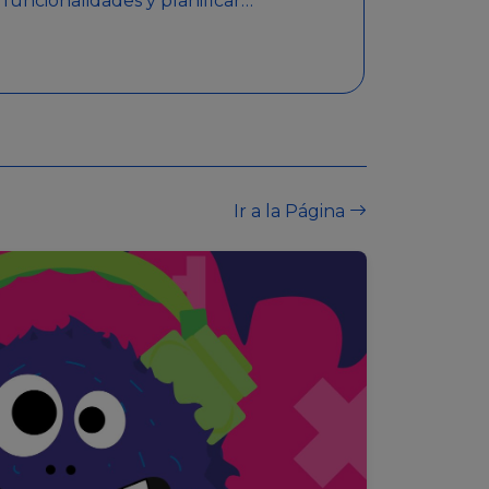
funcionalidades y planificar
sorteos con premios
detallados. Además,
garantiza medidas de
seguridad y transparencia
en los sorteos, asegurando
que se realicen de manera
legal y responsable.
Ir a la Página