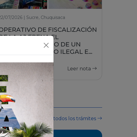
22/07/2026 | Sucre, Chuquisaca
OPERATIVO DE FISCALIZACIÓN
DE LA AJ FRENA EL
FUNCIONAMIENTO DE UN
PUESTO DE JUEGO ILEGAL EN
SUCRE
Leer nota
Ver todos los trámites