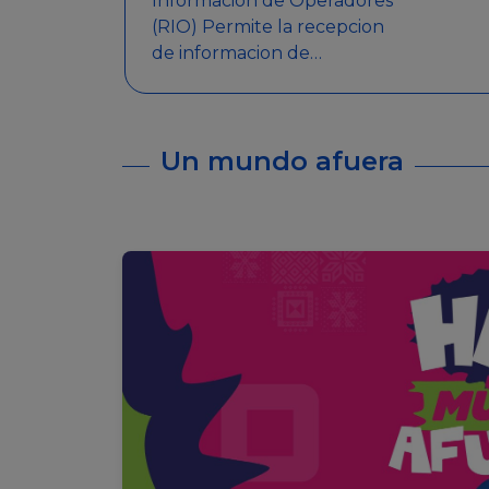
Informacion de Operadores
(RIO) Permite la recepcion
de informacion de
Operadores Autorizados,
como ser: Mesas de Juego,
Maquinas de Juego, Eventos
Un mundo afuera
significativos, entre otros.