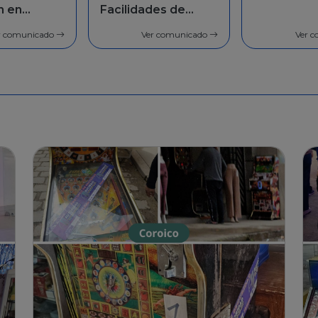
des de
población 
general
r comunicado
Ver comunicado
Ver 