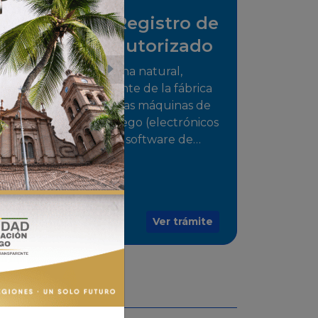
Solicitud de Registro de
distribuidor autorizado
Tramite para la persona natural,
jurídica o representante de la fábrica
que comercializarán las máquinas de
juego o medios de juego (electrónicos
o electromecánicos o software de
juegos) de las Empresas Fabricantes
Autorizadas
Ver trámite