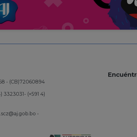
Encuéntr
68 - (CB)72060894
3) 3323031- (+591 4)
j.scz@aj.gob.bo
-