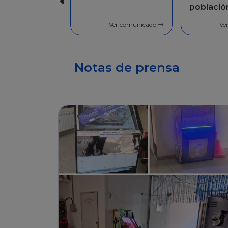
población en
Facilida
general
pago
Ver comunicado
Ve
Notas de prensa