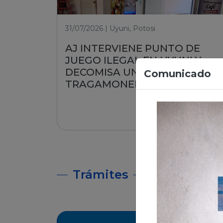
31/07/2026 | Uyuni, Potosi
AJ INTERVIENE PUNTO DE
JUEGO ILEGAL EN UYUNI Y
DECOMISA UNA MÁQUINA
Comunicado
TRAGAMONEDA
Leer nota
Trámites