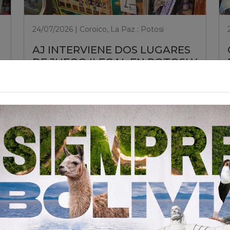
24/07/2026 | Coroico, La Paz ; Potosi
AJ INTERVIENE DOS LUGARES
DE JUEGO ILEGAL EN POTOSI Y
COROICO PARA PROTEGER A
LA CIUDADANÍA
Leer nota