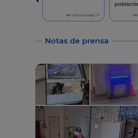
población en
Facilida
general
pago
Ver comunicado
Ve
Notas de prensa