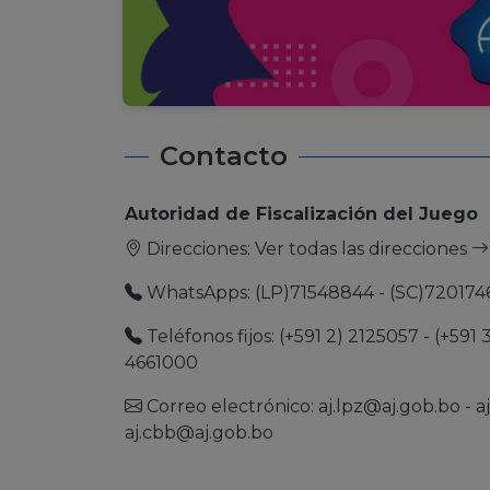
Contacto
Autoridad de Fiscalización del Juego
Direcciones:
Ver todas las direcciones
WhatsApps: (LP)71548844 - (SC)720174
Teléfonos fijos: (+591 2) 2125057 - (+591 
4661000
Correo electrónico:
aj.lpz@aj.gob.bo
-
a
aj.cbb@aj.gob.bo