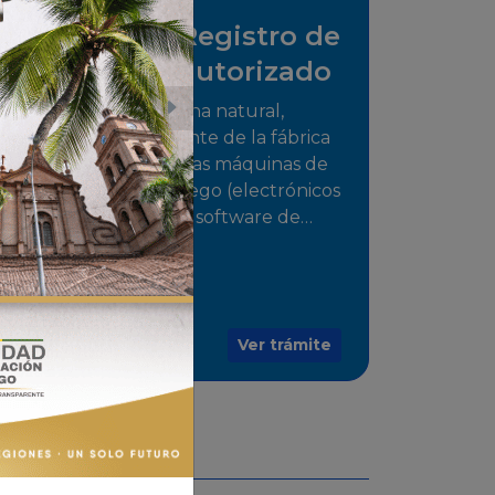
Solicitud de Registro de
distribuidor autorizado
Tramite para la persona natural,
jurídica o representante de la fábrica
que comercializarán las máquinas de
juego o medios de juego (electrónicos
o electromecánicos o software de
juegos) de las Empresas Fabricantes
Autorizadas
Ver trámite