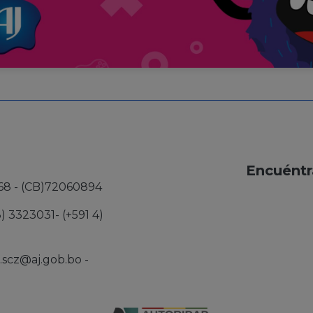
Encuéntr
68 - (CB)72060894
3) 3323031- (+591 4)
j.scz@aj.gob.bo
-