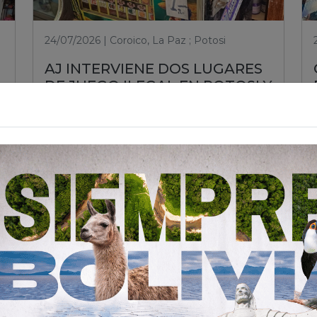
24/07/2026 | Coroico, La Paz ; Potosi
AJ INTERVIENE DOS LUGARES
DE JUEGO ILEGAL EN POTOSI Y
COROICO PARA PROTEGER A
LA CIUDADANÍA
Leer nota