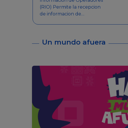
Informacion de Operadores
(RIO) Permite la recepcion
de informacion de
Operadores Autorizados,
como ser: Mesas de Juego,
Maquinas de Juego, Eventos
Un mundo afuera
significativos, entre otros.