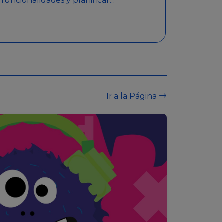
funcionalidades y planificar
sorteos con premios
detallados. Además,
garantiza medidas de
seguridad y transparencia
en los sorteos, asegurando
que se realicen de manera
legal y responsable.
Ir a la Página