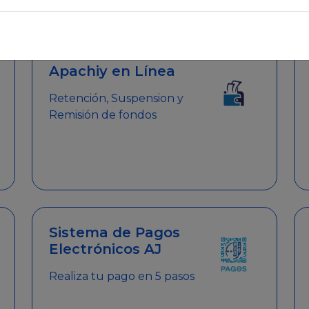
emitir el Certificado de Cumplimiento.
Apachiy en Línea
Retención, Suspension y
Remisión de fondos
Sistema de Pagos
Electrónicos AJ
Realiza tu pago en 5 pasos