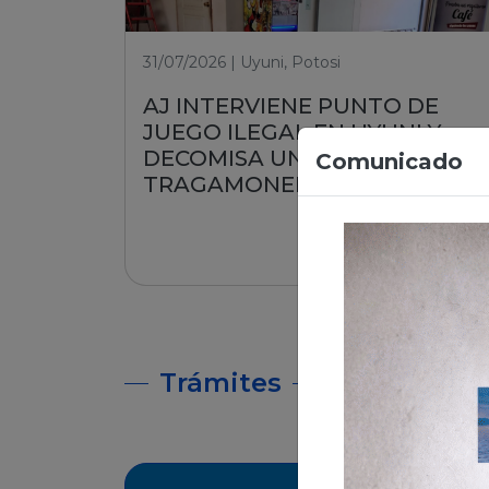
31/07/2026 | Uyuni, Potosi
AJ INTERVIENE PUNTO DE
JUEGO ILEGAL EN UYUNI Y
DECOMISA UNA MÁQUINA
Comunicado
TRAGAMONEDA
Leer nota
Trámites