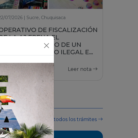
22/07/2026 | Sucre, Chuquisaca
OPERATIVO DE FISCALIZACIÓN
DE LA AJ FRENA EL
FUNCIONAMIENTO DE UN
PUESTO DE JUEGO ILEGAL EN
SUCRE
Leer nota
Ver todos los trámites