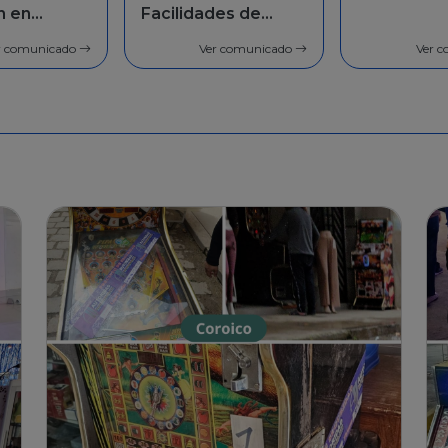
des de
población 
general
r comunicado
Ver comunicado
Ver 