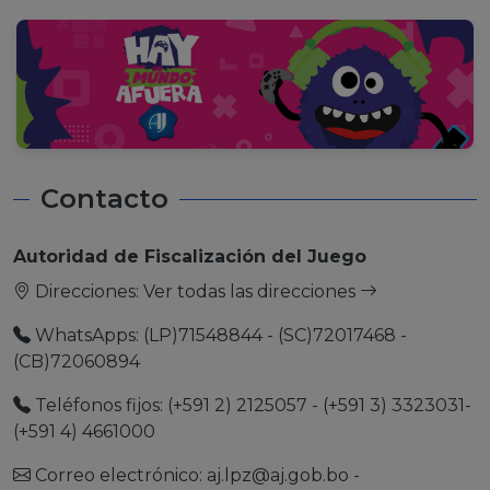
Contacto
Autoridad de Fiscalización del Juego
Direcciones:
Ver todas las direcciones
WhatsApps: (LP)71548844 - (SC)72017468 -
(CB)72060894
Teléfonos fijos: (+591 2) 2125057 - (+591 3) 3323031-
(+591 4) 4661000
Correo electrónico:
aj.lpz@aj.gob.bo
-