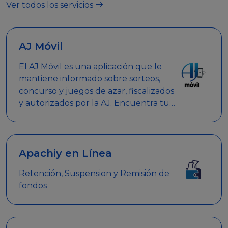
Ver todos los servicios
AJ Móvil
El AJ Móvil es una aplicación que le
mantiene informado sobre sorteos,
concurso y juegos de azar, fiscalizados
y autorizados por la AJ. Encuentra tus
respuestas y haz búsquedas por
nombre de empresa, nombre de la
promoción empresarial o palabra
clave.
Apachiy en Línea
Retención, Suspension y Remisión de
fondos