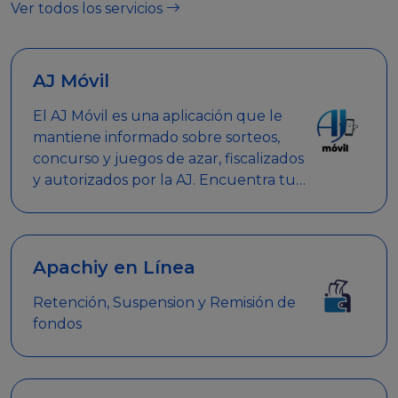
Ver todos los servicios
AJ Móvil
El AJ Móvil es una aplicación que le
mantiene informado sobre sorteos,
concurso y juegos de azar, fiscalizados
y autorizados por la AJ. Encuentra tus
respuestas y haz búsquedas por
nombre de empresa, nombre de la
promoción empresarial o palabra
clave.
Apachiy en Línea
Retención, Suspension y Remisión de
fondos