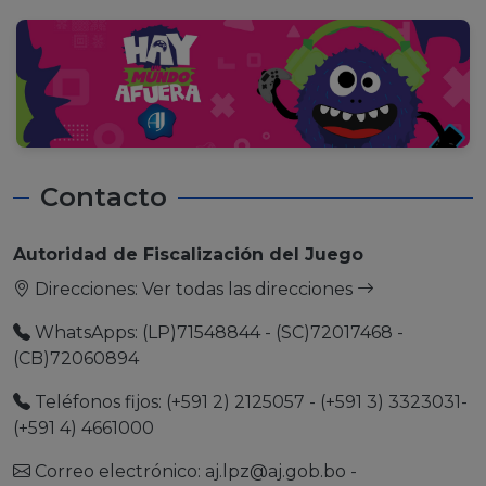
Contacto
Autoridad de Fiscalización del Juego
Direcciones:
Ver todas las direcciones
WhatsApps: (LP)71548844 - (SC)72017468 -
(CB)72060894
Teléfonos fijos: (+591 2) 2125057 - (+591 3) 3323031-
(+591 4) 4661000
Correo electrónico:
aj.lpz@aj.gob.bo
-