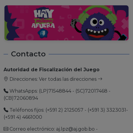
Contacto
Autoridad de Fiscalización del Juego
Direcciones:
Ver todas las direcciones
WhatsApps: (LP)71548844 - (SC)72017468 -
(CB)72060894
Teléfonos fijos: (+591 2) 2125057 - (+591 3) 3323031-
(+591 4) 4661000
Correo electrónico:
aj.lpz@aj.gob.bo
-