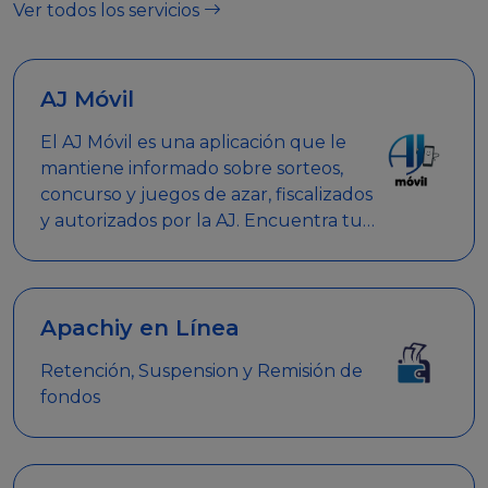
Ver todos los servicios
AJ Móvil
El AJ Móvil es una aplicación que le
mantiene informado sobre sorteos,
concurso y juegos de azar, fiscalizados
y autorizados por la AJ. Encuentra tus
respuestas y haz búsquedas por
nombre de empresa, nombre de la
promoción empresarial o palabra
clave.
Apachiy en Línea
Retención, Suspension y Remisión de
fondos