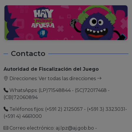
Contacto
Autoridad de Fiscalización del Juego
Direcciones:
Ver todas las direcciones
WhatsApps: (LP)71548844 - (SC)72017468 -
(CB)72060894
Teléfonos fijos: (+591 2) 2125057 - (+591 3) 3323031-
(+591 4) 4661000
Correo electrónico:
aj.lpz@aj.gob.bo
-