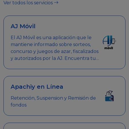
Ver todos los servicios
AJ Móvil
El AJ Móvil es una aplicación que le
mantiene informado sobre sorteos,
concurso y juegos de azar, fiscalizados
y autorizados por la AJ. Encuentra tus
respuestas y haz búsquedas por
nombre de empresa, nombre de la
promoción empresarial o palabra
clave.
Apachiy en Línea
Retención, Suspension y Remisión de
fondos