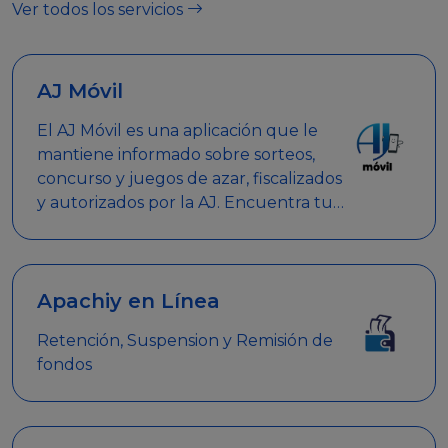
Ver todos los servicios
AJ Móvil
El AJ Móvil es una aplicación que le
mantiene informado sobre sorteos,
concurso y juegos de azar, fiscalizados
y autorizados por la AJ. Encuentra tus
respuestas y haz búsquedas por
nombre de empresa, nombre de la
promoción empresarial o palabra
clave.
Apachiy en Línea
Retención, Suspension y Remisión de
fondos