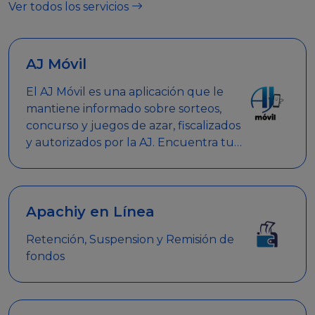
Ver todos los servicios
AJ Móvil
El AJ Móvil es una aplicación que le
mantiene informado sobre sorteos,
concurso y juegos de azar, fiscalizados
y autorizados por la AJ. Encuentra tus
respuestas y haz búsquedas por
nombre de empresa, nombre de la
promoción empresarial o palabra
clave.
Apachiy en Línea
Retención, Suspension y Remisión de
fondos