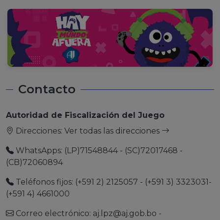
Contacto
Autoridad de Fiscalización del Juego
Direcciones:
Ver todas las direcciones
WhatsApps: (LP)71548844 - (SC)72017468 -
(CB)72060894
Teléfonos fijos: (+591 2) 2125057 - (+591 3) 3323031-
(+591 4) 4661000
Correo electrónico:
aj.lpz@aj.gob.bo
-