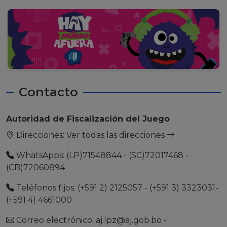
Contacto
Autoridad de Fiscalización del Juego
Direcciones:
Ver todas las direcciones
WhatsApps: (LP)71548844 - (SC)72017468 -
(CB)72060894
Teléfonos fijos: (+591 2) 2125057 - (+591 3) 3323031-
(+591 4) 4661000
Correo electrónico:
aj.lpz@aj.gob.bo
-