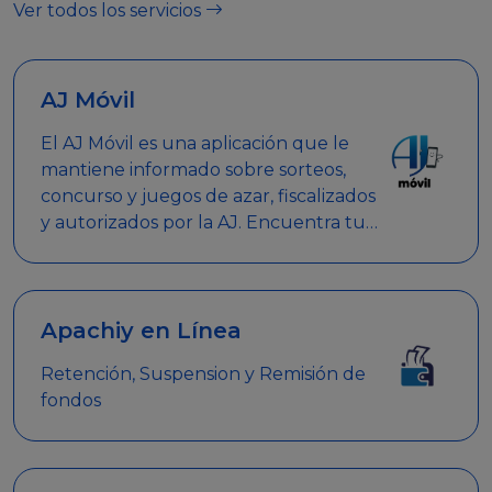
Ver todos los servicios
AJ Móvil
El AJ Móvil es una aplicación que le
mantiene informado sobre sorteos,
concurso y juegos de azar, fiscalizados
y autorizados por la AJ. Encuentra tus
respuestas y haz búsquedas por
nombre de empresa, nombre de la
promoción empresarial o palabra
clave.
Apachiy en Línea
Retención, Suspension y Remisión de
fondos