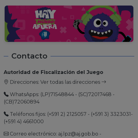
Contacto
Autoridad de Fiscalización del Juego
Direcciones:
Ver todas las direcciones
WhatsApps: (LP)71548844 - (SC)72017468 -
(CB)72060894
Teléfonos fijos: (+591 2) 2125057 - (+591 3) 3323031-
(+591 4) 4661000
Correo electrónico:
aj.lpz@aj.gob.bo
-