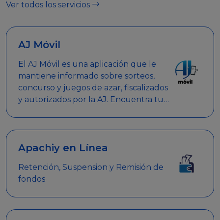
Ver todos los servicios
AJ Móvil
El AJ Móvil es una aplicación que le
mantiene informado sobre sorteos,
concurso y juegos de azar, fiscalizados
y autorizados por la AJ. Encuentra tus
respuestas y haz búsquedas por
nombre de empresa, nombre de la
promoción empresarial o palabra
clave.
Apachiy en Línea
Retención, Suspension y Remisión de
fondos