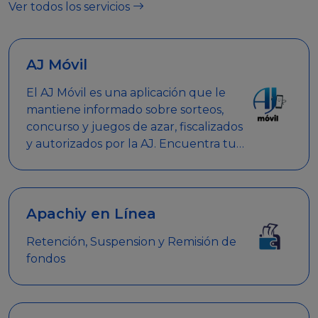
Ver todos los servicios
AJ Móvil
El AJ Móvil es una aplicación que le
mantiene informado sobre sorteos,
concurso y juegos de azar, fiscalizados
y autorizados por la AJ. Encuentra tus
respuestas y haz búsquedas por
nombre de empresa, nombre de la
promoción empresarial o palabra
clave.
Apachiy en Línea
Retención, Suspension y Remisión de
fondos