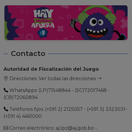
Contacto
Autoridad de Fiscalización del Juego
Direcciones:
Ver todas las direcciones
WhatsApps: (LP)71548844 - (SC)72017468 -
(CB)72060894
Teléfonos fijos: (+591 2) 2125057 - (+591 3) 3323031-
(+591 4) 4661000
Correo electrónico:
aj.lpz@aj.gob.bo
-