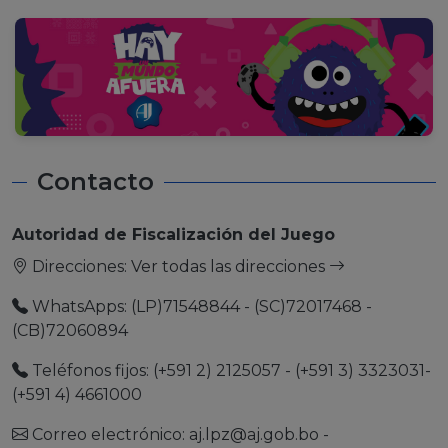
Contacto
Autoridad de Fiscalización del Juego
Direcciones:
Ver todas las direcciones
WhatsApps: (LP)71548844 - (SC)72017468 -
(CB)72060894
Teléfonos fijos: (+591 2) 2125057 - (+591 3) 3323031-
(+591 4) 4661000
Correo electrónico:
aj.lpz@aj.gob.bo
-