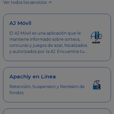
Ver todos los servicios
AJ Móvil
El AJ Móvil es una aplicación que le
mantiene informado sobre sorteos,
concurso y juegos de azar, fiscalizados
y autorizados por la AJ. Encuentra tus
respuestas y haz búsquedas por
nombre de empresa, nombre de la
promoción empresarial o palabra
clave.
Apachiy en Línea
Retención, Suspension y Remisión de
fondos