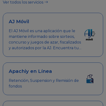
Ver todos los servicios
AJ Móvil
El AJ Móvil es una aplicación que le
mantiene informado sobre sorteos,
concurso y juegos de azar, fiscalizados
y autorizados por la AJ. Encuentra tus
respuestas y haz búsquedas por
nombre de empresa, nombre de la
promoción empresarial o palabra
clave.
Apachiy en Línea
Retención, Suspension y Remisión de
fondos