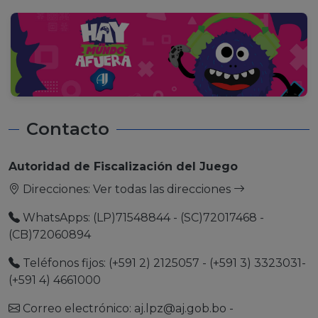
Contacto
Autoridad de Fiscalización del Juego
Direcciones:
Ver todas las direcciones
WhatsApps: (LP)71548844 - (SC)72017468 -
(CB)72060894
Teléfonos fijos: (+591 2) 2125057 - (+591 3) 3323031-
(+591 4) 4661000
Correo electrónico:
aj.lpz@aj.gob.bo
-