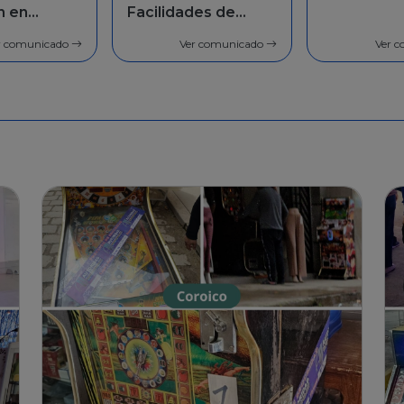
des de
población 
general
r comunicado
Ver comunicado
Ver 