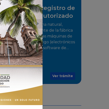
Solicitud de Registro de
distribuidor autorizado
Tramite para la persona natural,
jurídica o representante de la fábrica
que comercializarán las máquinas de
juego o medios de juego (electrónicos
o electromecánicos o software de
juegos) de las Empresas Fabricantes
Autorizadas
Ver trámite