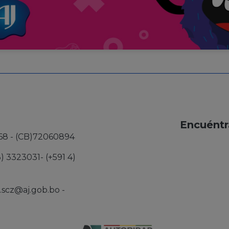
Encuéntr
68 - (CB)72060894
3) 3323031- (+591 4)
j.scz@aj.gob.bo
-