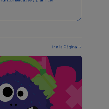
funcionalidades y planificar
sorteos con premios
detallados. Además,
garantiza medidas de
seguridad y transparencia
en los sorteos, asegurando
que se realicen de manera
legal y responsable.
Ir a la Página