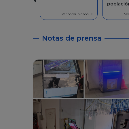
población en
Facilida
general
pago
Ver comunicado
Ve
Notas de prensa