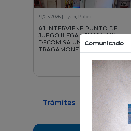
31/07/2026 | Uyuni, Potosi
AJ INTERVIENE PUNTO DE
JUEGO ILEGAL EN UYUNI Y
DECOMISA UNA MÁQUINA
Comunicado
TRAGAMONEDA
Leer nota
Trámites