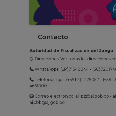
Contacto
Autoridad de Fiscalización del Juego
Direcciones:
Ver todas las direcciones
WhatsApps: (LP)71548844 - (SC)720174
Teléfonos fijos: (+591 2) 2125057 - (+591 
4661000
Correo electrónico:
aj.lpz@aj.gob.bo
-
a
aj.cbb@aj.gob.bo