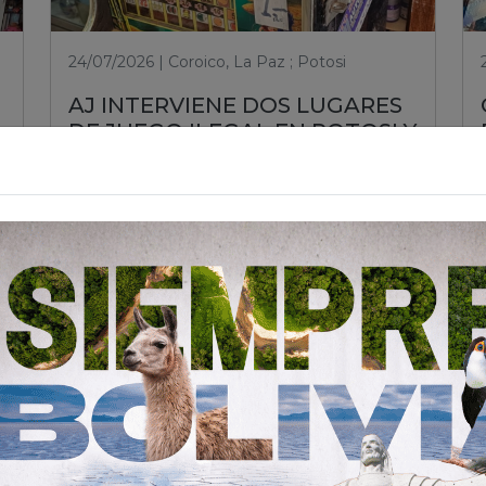
24/07/2026 | Coroico, La Paz ; Potosi
AJ INTERVIENE DOS LUGARES
DE JUEGO ILEGAL EN POTOSI Y
COROICO PARA PROTEGER A
LA CIUDADANÍA
Leer nota