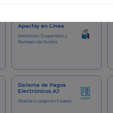
emitir el Certificado de Cumplimiento.
Apachiy en Línea
Retención, Suspension y
Remisión de fondos
Sistema de Pagos
Electrónicos AJ
Realiza tu pago en 5 pasos