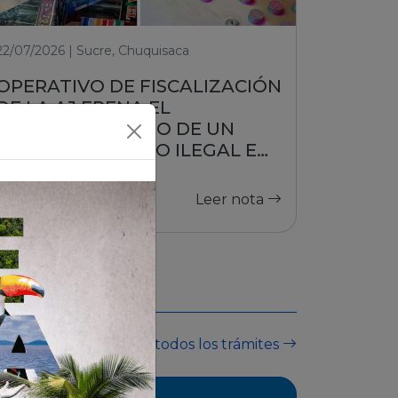
22/07/2026 | Sucre, Chuquisaca
OPERATIVO DE FISCALIZACIÓN
DE LA AJ FRENA EL
FUNCIONAMIENTO DE UN
PUESTO DE JUEGO ILEGAL EN
SUCRE
Leer nota
Ver todos los trámites