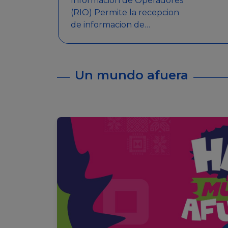
Informacion de Operadores
(RIO) Permite la recepcion
de informacion de
Operadores Autorizados,
como ser: Mesas de Juego,
Maquinas de Juego, Eventos
Un mundo afuera
significativos, entre otros.