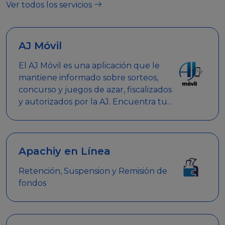
Ver todos los servicios
AJ Móvil
El AJ Móvil es una aplicación que le
mantiene informado sobre sorteos,
concurso y juegos de azar, fiscalizados
y autorizados por la AJ. Encuentra tus
respuestas y haz búsquedas por
nombre de empresa, nombre de la
promoción empresarial o palabra
clave.
Apachiy en Línea
Retención, Suspension y Remisión de
fondos