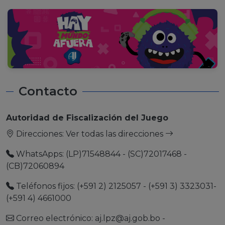
Contacto
Autoridad de Fiscalización del Juego
Direcciones:
Ver todas las direcciones
WhatsApps: (LP)71548844 - (SC)72017468 -
(CB)72060894
Teléfonos fijos: (+591 2) 2125057 - (+591 3) 3323031-
(+591 4) 4661000
Correo electrónico:
aj.lpz@aj.gob.bo
-