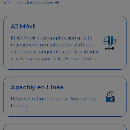
Ver todos los servicios
AJ Móvil
El AJ Móvil es una aplicación que le
mantiene informado sobre sorteos,
concurso y juegos de azar, fiscalizados
y autorizados por la AJ. Encuentra tus
respuestas y haz búsquedas por
nombre de empresa, nombre de la
promoción empresarial o palabra
clave.
Apachiy en Línea
Retención, Suspension y Remisión de
fondos