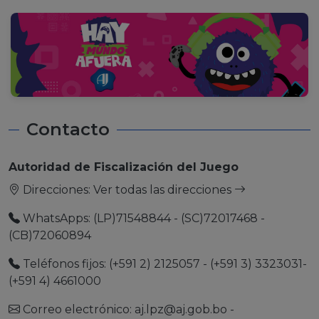
Contacto
Autoridad de Fiscalización del Juego
Direcciones:
Ver todas las direcciones
WhatsApps: (LP)71548844 - (SC)72017468 -
(CB)72060894
Teléfonos fijos: (+591 2) 2125057 - (+591 3) 3323031-
(+591 4) 4661000
Correo electrónico:
aj.lpz@aj.gob.bo
-