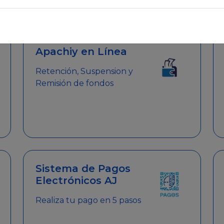
emitir el Certificado de Cumplimiento.
Apachiy en Línea
Retención, Suspension y
Remisión de fondos
Sistema de Pagos
Electrónicos AJ
Realiza tu pago en 5 pasos