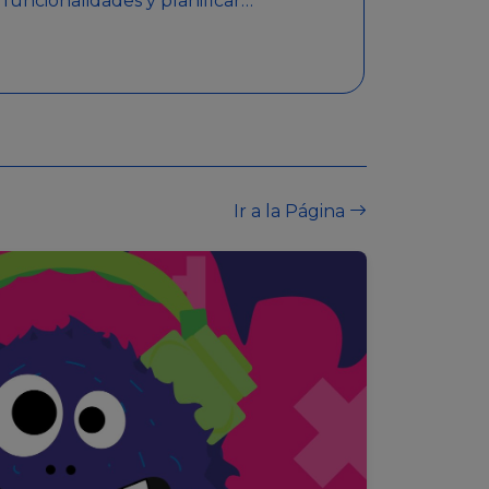
funcionalidades y planificar
sorteos con premios
detallados. Además,
garantiza medidas de
seguridad y transparencia
en los sorteos, asegurando
que se realicen de manera
legal y responsable.
Ir a la Página