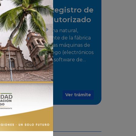
Solicitud de Registro de
distribuidor autorizado
Tramite para la persona natural,
jurídica o representante de la fábrica
que comercializarán las máquinas de
juego o medios de juego (electrónicos
o electromecánicos o software de
juegos) de las Empresas Fabricantes
Autorizadas
Ver trámite