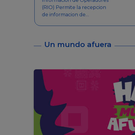
Informacion de Operadores
(RIO) Permite la recepcion
de informacion de
Operadores Autorizados,
como ser: Mesas de Juego,
Maquinas de Juego, Eventos
Un mundo afuera
significativos, entre otros.