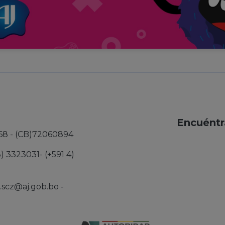
Encuéntr
68 - (CB)72060894
3) 3323031- (+591 4)
j.scz@aj.gob.bo
-