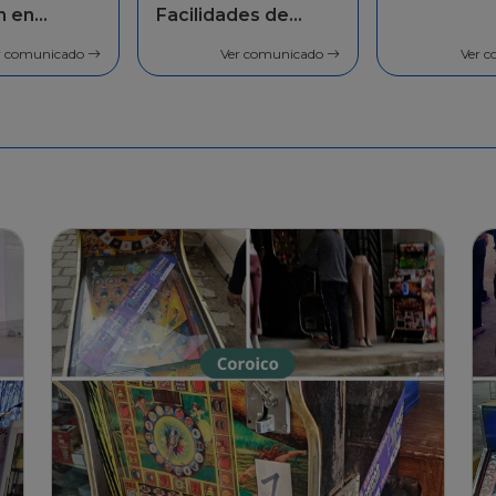
des de
población 
general
r comunicado
Ver comunicado
Ver 