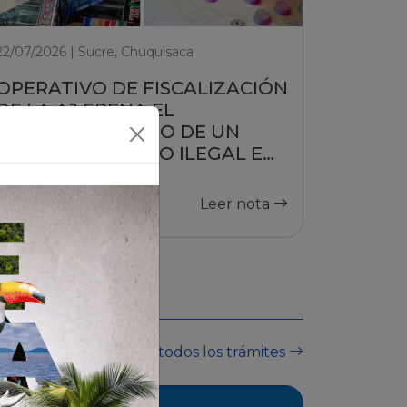
22/07/2026 | Sucre, Chuquisaca
OPERATIVO DE FISCALIZACIÓN
DE LA AJ FRENA EL
FUNCIONAMIENTO DE UN
PUESTO DE JUEGO ILEGAL EN
SUCRE
Leer nota
Ver todos los trámites