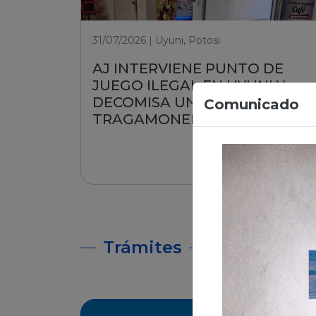
31/07/2026 | Uyuni, Potosi
AJ INTERVIENE PUNTO DE
JUEGO ILEGAL EN UYUNI Y
DECOMISA UNA MÁQUINA
Comunicado
TRAGAMONEDA
Leer nota
Trámites