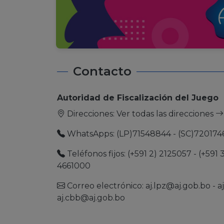
Contacto
Autoridad de Fiscalización del Juego
Direcciones:
Ver todas las direcciones
WhatsApps: (LP)71548844 - (SC)720174
Teléfonos fijos: (+591 2) 2125057 - (+591 
4661000
Correo electrónico:
aj.lpz@aj.gob.bo
-
a
aj.cbb@aj.gob.bo