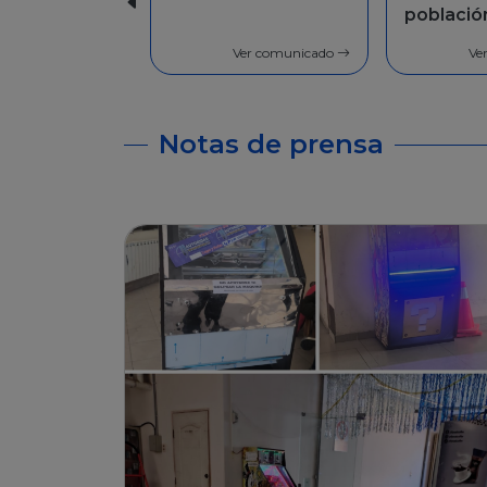
población en
Facilida
general
pago
Ver comunicado
Ve
Notas de prensa