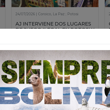
24/07/2026 | Coroico, La Paz ; Potosi
AJ INTERVIENE DOS LUGARES
DE JUEGO ILEGAL EN POTOSI Y
COROICO PARA PROTEGER A
LA CIUDADANÍA
Leer nota