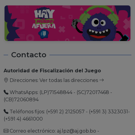
Contacto
Autoridad de Fiscalización del Juego
Direcciones:
Ver todas las direcciones
WhatsApps: (LP)71548844 - (SC)72017468 -
(CB)72060894
Teléfonos fijos: (+591 2) 2125057 - (+591 3) 3323031-
(+591 4) 4661000
Correo electrónico:
aj.lpz@aj.gob.bo
-