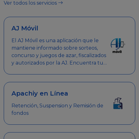
Ver todos los servicios
AJ Móvil
El AJ Móvil es una aplicación que le
mantiene informado sobre sorteos,
concurso y juegos de azar, fiscalizados
y autorizados por la AJ. Encuentra tus
respuestas y haz búsquedas por
nombre de empresa, nombre de la
promoción empresarial o palabra
clave.
Apachiy en Línea
Retención, Suspension y Remisión de
fondos