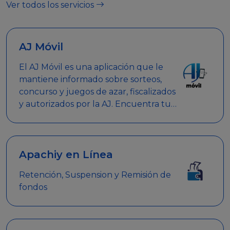
Ver todos los servicios
AJ Móvil
El AJ Móvil es una aplicación que le
mantiene informado sobre sorteos,
concurso y juegos de azar, fiscalizados
y autorizados por la AJ. Encuentra tus
respuestas y haz búsquedas por
nombre de empresa, nombre de la
promoción empresarial o palabra
clave.
Apachiy en Línea
Retención, Suspension y Remisión de
fondos