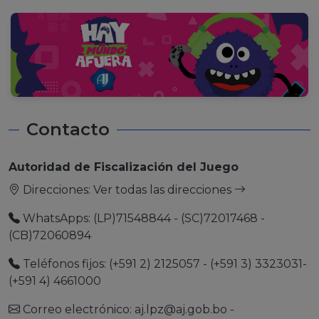
Contacto
Autoridad de Fiscalización del Juego
Direcciones:
Ver todas las direcciones
WhatsApps: (LP)71548844 - (SC)72017468 -
(CB)72060894
Teléfonos fijos: (+591 2) 2125057 - (+591 3) 3323031-
(+591 4) 4661000
Correo electrónico:
aj.lpz@aj.gob.bo
-