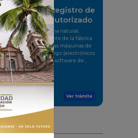
Solicitud de Registro de
distribuidor autorizado
Tramite para la persona natural,
jurídica o representante de la fábrica
que comercializarán las máquinas de
juego o medios de juego (electrónicos
o electromecánicos o software de
juegos) de las Empresas Fabricantes
Autorizadas
Ver trámite