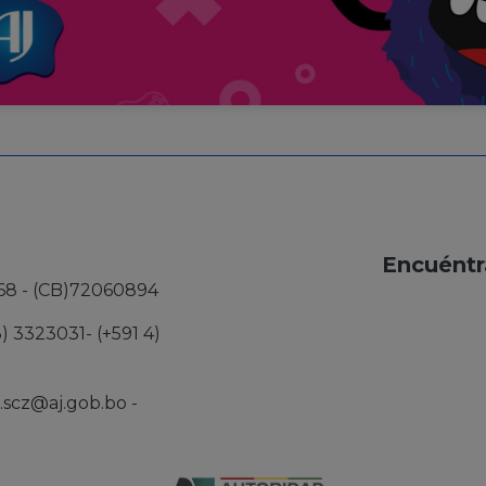
Encuéntr
68 - (CB)72060894
3) 3323031- (+591 4)
j.scz@aj.gob.bo
-