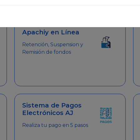
emitir el Certificado de Cumplimiento.
Apachiy en Línea
Retención, Suspension y
Remisión de fondos
Sistema de Pagos
Electrónicos AJ
Realiza tu pago en 5 pasos