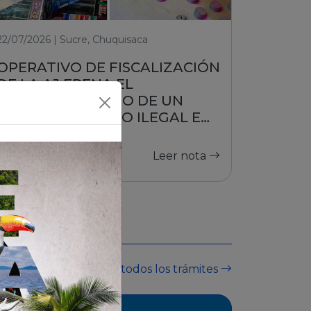
22/07/2026 | Sucre, Chuquisaca
OPERATIVO DE FISCALIZACIÓN
DE LA AJ FRENA EL
FUNCIONAMIENTO DE UN
PUESTO DE JUEGO ILEGAL EN
SUCRE
Leer nota
Ver todos los trámites