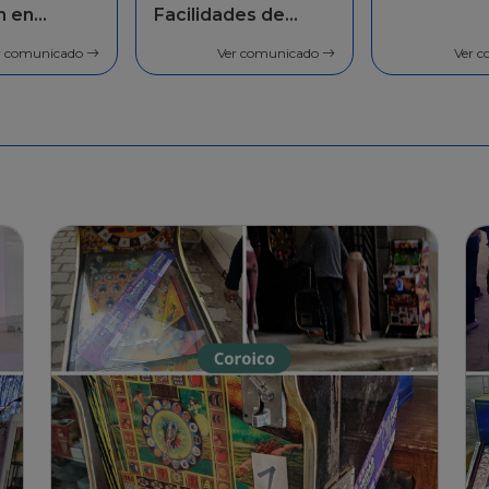
des de
población 
general
r comunicado
Ver comunicado
Ver 