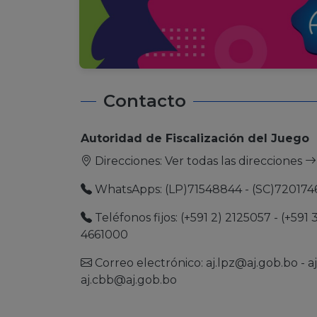
Contacto
Autoridad de Fiscalización del Juego
Direcciones:
Ver todas las direcciones
WhatsApps: (LP)71548844 - (SC)720174
Teléfonos fijos: (+591 2) 2125057 - (+591 
4661000
Correo electrónico:
aj.lpz@aj.gob.bo
-
a
aj.cbb@aj.gob.bo