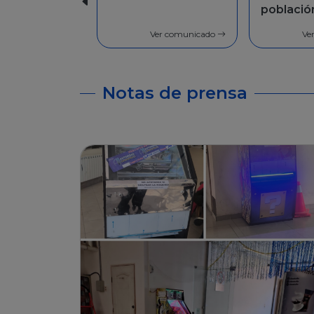
población en
Facilida
general
pago
Ver comunicado
Ve
Notas de prensa