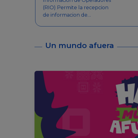
Informacion de Operadores
(RIO) Permite la recepcion
de informacion de
Operadores Autorizados,
como ser: Mesas de Juego,
Maquinas de Juego, Eventos
Un mundo afuera
significativos, entre otros.