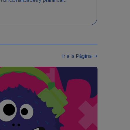
funcionalidades y planificar
sorteos con premios
detallados. Además,
garantiza medidas de
seguridad y transparencia
en los sorteos, asegurando
que se realicen de manera
legal y responsable.
Ir a la Página