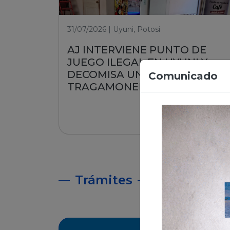
31/07/2026 | Uyuni, Potosi
AJ INTERVIENE PUNTO DE
JUEGO ILEGAL EN UYUNI Y
DECOMISA UNA MÁQUINA
Comunicado
TRAGAMONEDA
Leer nota
Trámites