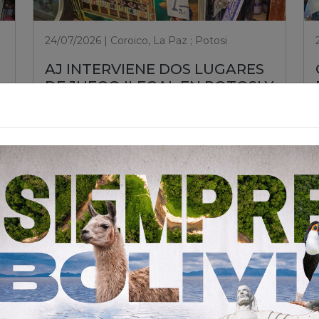
24/07/2026 | Coroico, La Paz ; Potosi
AJ INTERVIENE DOS LUGARES
DE JUEGO ILEGAL EN POTOSI Y
COROICO PARA PROTEGER A
LA CIUDADANÍA
Leer nota