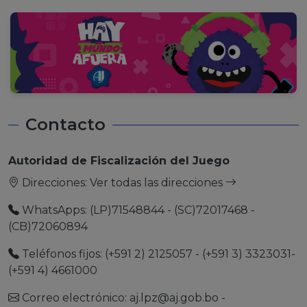
Contacto
Autoridad de Fiscalización del Juego
Direcciones:
Ver todas las direcciones
WhatsApps: (LP)71548844 - (SC)72017468 -
(CB)72060894
Teléfonos fijos: (+591 2) 2125057 - (+591 3) 3323031-
(+591 4) 4661000
Correo electrónico:
aj.lpz@aj.gob.bo
-