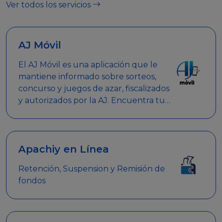
Ver todos los servicios
AJ Móvil
El AJ Móvil es una aplicación que le
mantiene informado sobre sorteos,
concurso y juegos de azar, fiscalizados
y autorizados por la AJ. Encuentra tus
respuestas y haz búsquedas por
nombre de empresa, nombre de la
promoción empresarial o palabra
clave.
Apachiy en Línea
Retención, Suspension y Remisión de
fondos