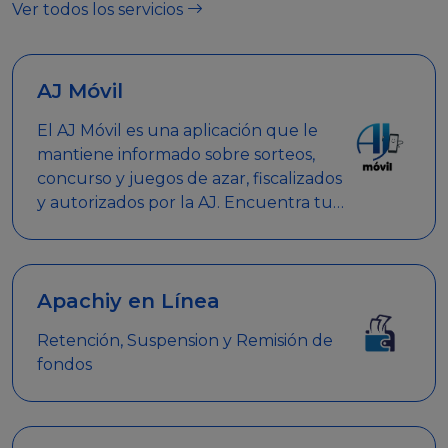
Ver todos los servicios
AJ Móvil
El AJ Móvil es una aplicación que le
mantiene informado sobre sorteos,
concurso y juegos de azar, fiscalizados
y autorizados por la AJ. Encuentra tus
respuestas y haz búsquedas por
nombre de empresa, nombre de la
promoción empresarial o palabra
clave.
Apachiy en Línea
Retención, Suspension y Remisión de
fondos