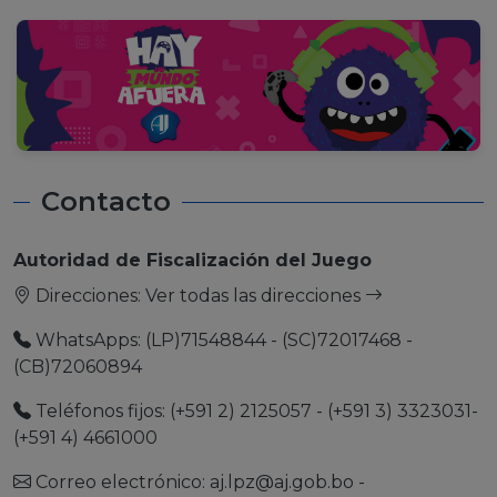
Contacto
Autoridad de Fiscalización del Juego
Direcciones:
Ver todas las direcciones
WhatsApps: (LP)71548844 - (SC)72017468 -
(CB)72060894
Teléfonos fijos: (+591 2) 2125057 - (+591 3) 3323031-
(+591 4) 4661000
Correo electrónico:
aj.lpz@aj.gob.bo
-