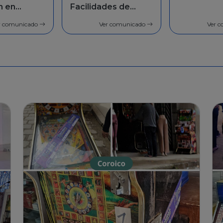
des de
población 
general
r comunicado
Ver comunicado
Ver 