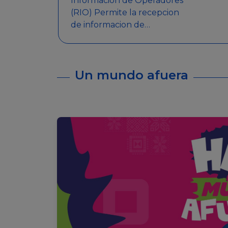
Informacion de Operadores
(RIO) Permite la recepcion
de informacion de
Operadores Autorizados,
como ser: Mesas de Juego,
Maquinas de Juego, Eventos
Un mundo afuera
significativos, entre otros.