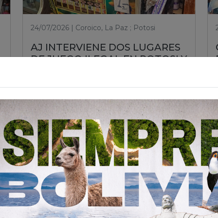
24/07/2026 | Coroico, La Paz ; Potosi
AJ INTERVIENE DOS LUGARES
DE JUEGO ILEGAL EN POTOSI Y
COROICO PARA PROTEGER A
LA CIUDADANÍA
Leer nota