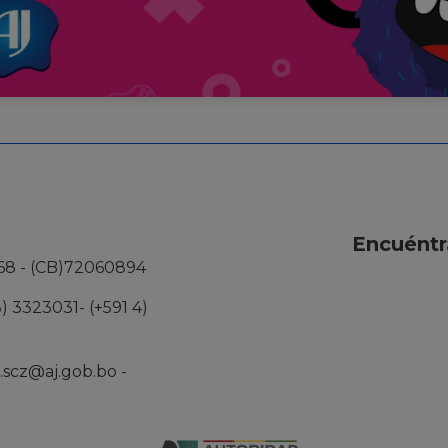
Encuéntr
68 - (CB)72060894
3) 3323031- (+591 4)
j.scz@aj.gob.bo
-