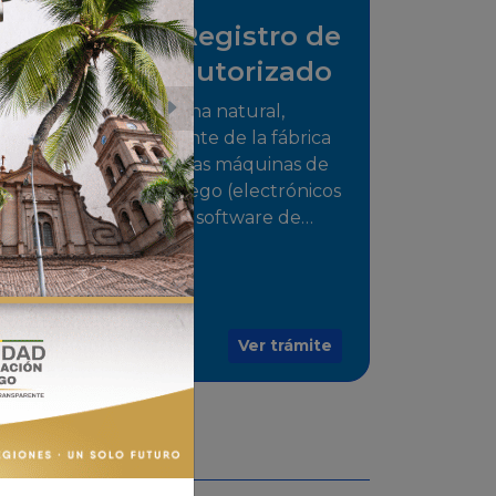
Solicitud de Registro de
distribuidor autorizado
Tramite para la persona natural,
jurídica o representante de la fábrica
que comercializarán las máquinas de
juego o medios de juego (electrónicos
o electromecánicos o software de
juegos) de las Empresas Fabricantes
Autorizadas
Ver trámite