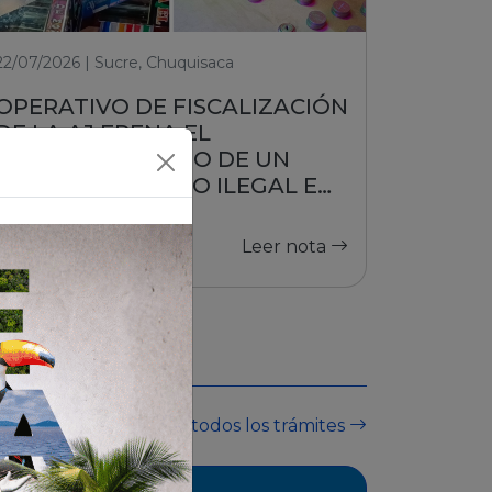
22/07/2026 | Sucre, Chuquisaca
OPERATIVO DE FISCALIZACIÓN
DE LA AJ FRENA EL
FUNCIONAMIENTO DE UN
PUESTO DE JUEGO ILEGAL EN
SUCRE
Leer nota
Ver todos los trámites