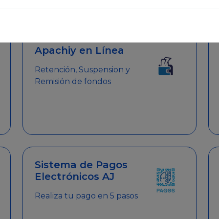
emitir el Certificado de Cumplimiento.
Apachiy en Línea
Retención, Suspension y
Remisión de fondos
Sistema de Pagos
Electrónicos AJ
Realiza tu pago en 5 pasos