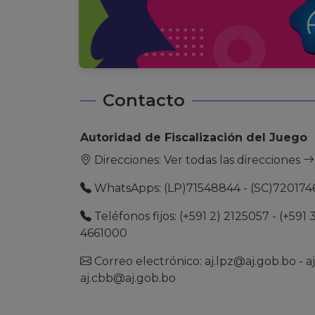
Contacto
Autoridad de Fiscalización del Juego
Direcciones:
Ver todas las direcciones
WhatsApps: (LP)71548844 - (SC)720174
Teléfonos fijos: (+591 2) 2125057 - (+591 
4661000
Correo electrónico:
aj.lpz@aj.gob.bo
-
a
aj.cbb@aj.gob.bo