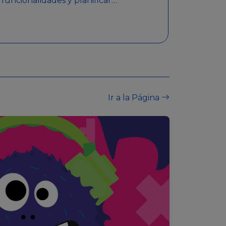
funcionalidades y planificar
sorteos con premios
detallados. Además,
garantiza medidas de
seguridad y transparencia
en los sorteos, asegurando
que se realicen de manera
legal y responsable.
Ir a la Página