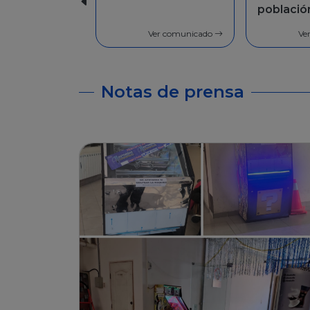
población en
Facilida
general
pago
Ver comunicado
Ve
Notas de prensa