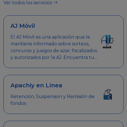
Ver todos los servicios
AJ Móvil
El AJ Móvil es una aplicación que le
mantiene informado sobre sorteos,
concurso y juegos de azar, fiscalizados
y autorizados por la AJ. Encuentra tus
respuestas y haz búsquedas por
nombre de empresa, nombre de la
promoción empresarial o palabra
clave.
Apachiy en Línea
Retención, Suspension y Remisión de
fondos