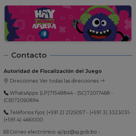
Contacto
Autoridad de Fiscalización del Juego
Direcciones:
Ver todas las direcciones
WhatsApps: (LP)71548844 - (SC)72017468 -
(CB)72060894
Teléfonos fijos: (+591 2) 2125057 - (+591 3) 3323031-
(+591 4) 4661000
Correo electrónico:
aj.lpz@aj.gob.bo
-