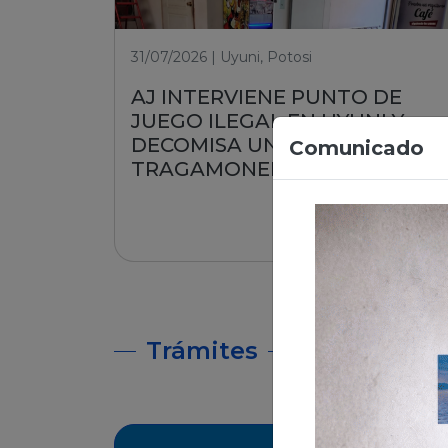
31/07/2026 | Uyuni, Potosi
AJ INTERVIENE PUNTO DE
JUEGO ILEGAL EN UYUNI Y
DECOMISA UNA MÁQUINA
Comunicado
TRAGAMONEDA
Leer nota
Trámites