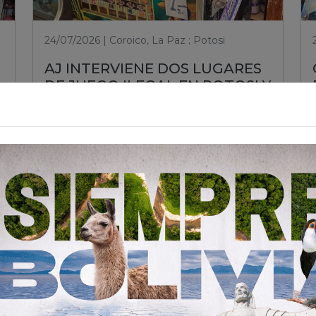
24/07/2026 | Coroico, La Paz ; Potosi
AJ INTERVIENE DOS LUGARES
DE JUEGO ILEGAL EN POTOSI Y
COROICO PARA PROTEGER A
LA CIUDADANÍA
Leer nota