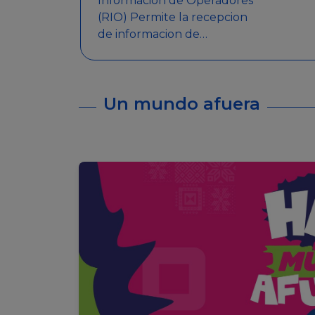
Informacion de Operadores
(RIO) Permite la recepcion
de informacion de
Operadores Autorizados,
como ser: Mesas de Juego,
Maquinas de Juego, Eventos
Un mundo afuera
significativos, entre otros.