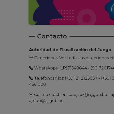
Contacto
Autoridad de Fiscalización del Juego
Direcciones:
Ver todas las direcciones
WhatsApps: (LP)71548844 - (SC)720174
Teléfonos fijos: (+591 2) 2125057 - (+591 
4661000
Correo electrónico:
aj.lpz@aj.gob.bo
-
a
aj.cbb@aj.gob.bo