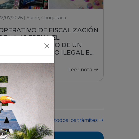
22/07/2026 | Sucre, Chuquisaca
OPERATIVO DE FISCALIZACIÓN
DE LA AJ FRENA EL
FUNCIONAMIENTO DE UN
PUESTO DE JUEGO ILEGAL EN
SUCRE
Leer nota
Ver todos los trámites