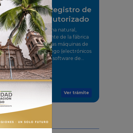
Solicitud de Registro de
distribuidor autorizado
Tramite para la persona natural,
jurídica o representante de la fábrica
que comercializarán las máquinas de
juego o medios de juego (electrónicos
o electromecánicos o software de
juegos) de las Empresas Fabricantes
Autorizadas
Ver trámite