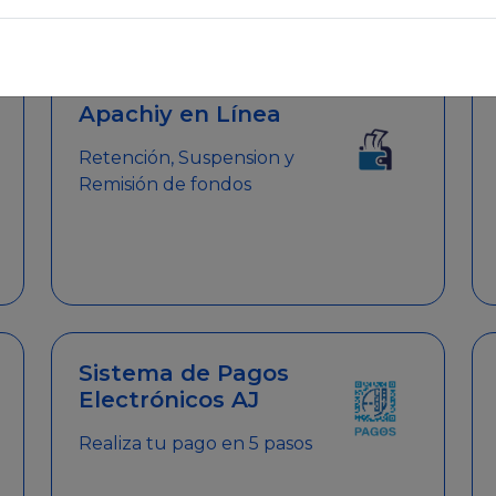
emitir el Certificado de Cumplimiento.
Apachiy en Línea
Retención, Suspension y
Remisión de fondos
Sistema de Pagos
Electrónicos AJ
Realiza tu pago en 5 pasos