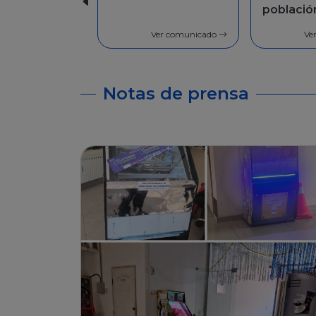
población en
Facilida
general
pago
Ver comunicado
Ve
Notas de prensa