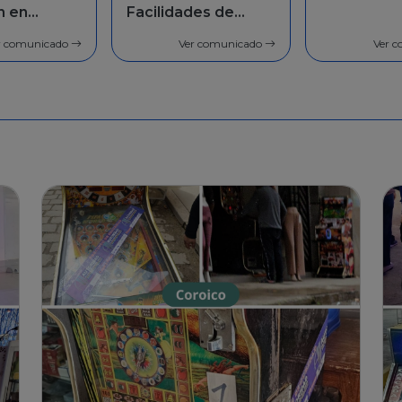
des de
población 
general
r comunicado
Ver comunicado
Ver 