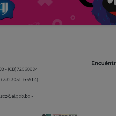
Encuéntr
68 - (CB)72060894
3) 3323031- (+591 4)
j.scz@aj.gob.bo
-