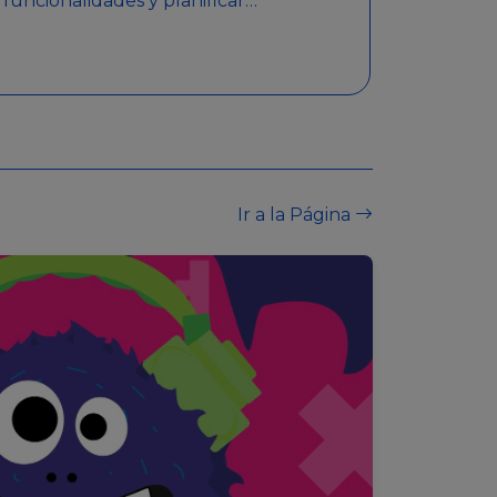
funcionalidades y planificar
sorteos con premios
detallados. Además,
garantiza medidas de
seguridad y transparencia
en los sorteos, asegurando
que se realicen de manera
legal y responsable.
Ir a la Página