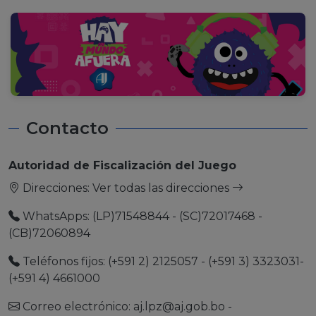
Contacto
Autoridad de Fiscalización del Juego
Direcciones:
Ver todas las direcciones
WhatsApps: (LP)71548844 - (SC)72017468 -
(CB)72060894
Teléfonos fijos: (+591 2) 2125057 - (+591 3) 3323031-
(+591 4) 4661000
Correo electrónico:
aj.lpz@aj.gob.bo
-