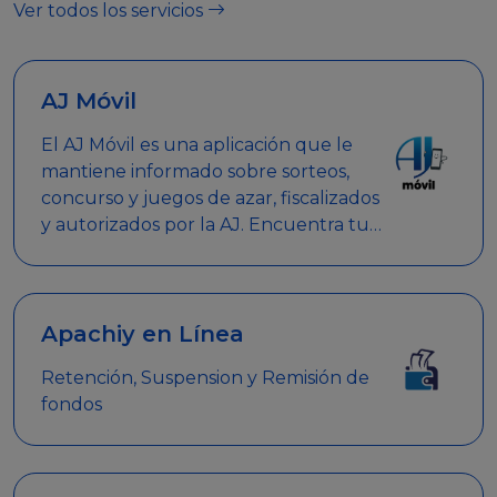
Ver todos los servicios
AJ Móvil
El AJ Móvil es una aplicación que le
mantiene informado sobre sorteos,
concurso y juegos de azar, fiscalizados
y autorizados por la AJ. Encuentra tus
respuestas y haz búsquedas por
nombre de empresa, nombre de la
promoción empresarial o palabra
clave.
Apachiy en Línea
Retención, Suspension y Remisión de
fondos