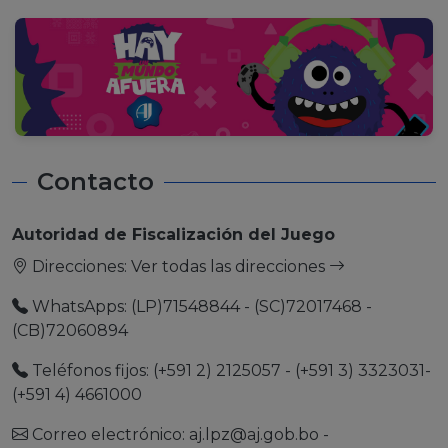
Contacto
Autoridad de Fiscalización del Juego
Direcciones:
Ver todas las direcciones
WhatsApps: (LP)71548844 - (SC)72017468 -
(CB)72060894
Teléfonos fijos: (+591 2) 2125057 - (+591 3) 3323031-
(+591 4) 4661000
Correo electrónico:
aj.lpz@aj.gob.bo
-