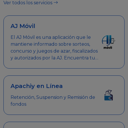
Ver todos los servicios
AJ Móvil
El AJ Móvil es una aplicación que le
mantiene informado sobre sorteos,
concurso y juegos de azar, fiscalizados
y autorizados por la AJ. Encuentra tus
respuestas y haz búsquedas por
nombre de empresa, nombre de la
promoción empresarial o palabra
clave.
Apachiy en Línea
Retención, Suspension y Remisión de
fondos