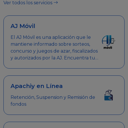
Ver todos los servicios
AJ Móvil
El AJ Móvil es una aplicación que le
mantiene informado sobre sorteos,
concurso y juegos de azar, fiscalizados
y autorizados por la AJ. Encuentra tus
respuestas y haz búsquedas por
nombre de empresa, nombre de la
promoción empresarial o palabra
clave.
Apachiy en Línea
Retención, Suspension y Remisión de
fondos