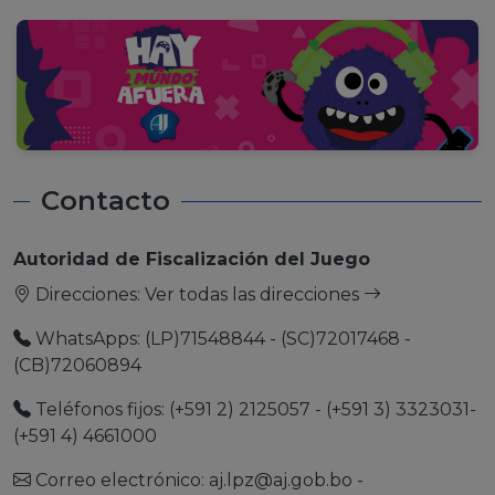
Contacto
Autoridad de Fiscalización del Juego
Direcciones:
Ver todas las direcciones
WhatsApps: (LP)71548844 - (SC)72017468 -
(CB)72060894
Teléfonos fijos: (+591 2) 2125057 - (+591 3) 3323031-
(+591 4) 4661000
Correo electrónico:
aj.lpz@aj.gob.bo
-