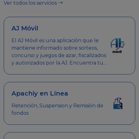
Ver todos los servicios
AJ Móvil
El AJ Móvil es una aplicación que le
mantiene informado sobre sorteos,
concurso y juegos de azar, fiscalizados
y autorizados por la AJ. Encuentra tus
respuestas y haz búsquedas por
nombre de empresa, nombre de la
promoción empresarial o palabra
clave.
Apachiy en Línea
Retención, Suspension y Remisión de
fondos