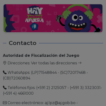
Contacto
Autoridad de Fiscalización del Juego
Direcciones:
Ver todas las direcciones
WhatsApps: (LP)71548844 - (SC)72017468 -
(CB)72060894
Teléfonos fijos: (+591 2) 2125057 - (+591 3) 3323031-
(+591 4) 4661000
Correo electrónico:
aj.lpz@aj.gob.bo
-