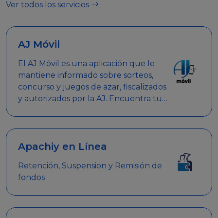
Ver todos los servicios
AJ Móvil
El AJ Móvil es una aplicación que le
mantiene informado sobre sorteos,
concurso y juegos de azar, fiscalizados
y autorizados por la AJ. Encuentra tus
respuestas y haz búsquedas por
nombre de empresa, nombre de la
promoción empresarial o palabra
clave.
Apachiy en Línea
Retención, Suspension y Remisión de
fondos