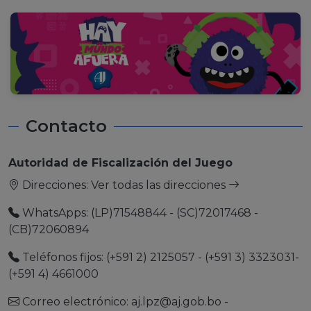
Contacto
Autoridad de Fiscalización del Juego
Direcciones:
Ver todas las direcciones
WhatsApps: (LP)71548844 - (SC)72017468 -
(CB)72060894
Teléfonos fijos: (+591 2) 2125057 - (+591 3) 3323031-
(+591 4) 4661000
Correo electrónico:
aj.lpz@aj.gob.bo
-