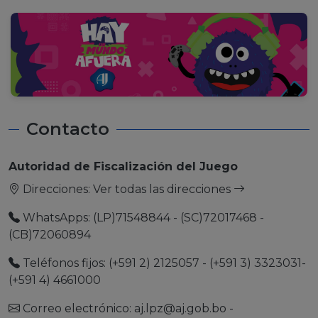
Contacto
Autoridad de Fiscalización del Juego
Direcciones:
Ver todas las direcciones
WhatsApps: (LP)71548844 - (SC)72017468 -
(CB)72060894
Teléfonos fijos: (+591 2) 2125057 - (+591 3) 3323031-
(+591 4) 4661000
Correo electrónico:
aj.lpz@aj.gob.bo
-