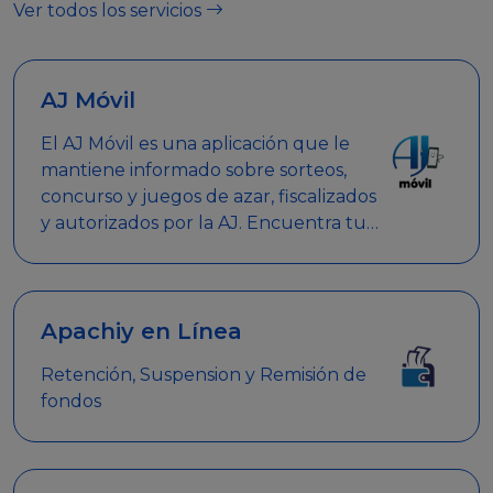
Ver todos los servicios
AJ Móvil
El AJ Móvil es una aplicación que le
mantiene informado sobre sorteos,
concurso y juegos de azar, fiscalizados
y autorizados por la AJ. Encuentra tus
respuestas y haz búsquedas por
nombre de empresa, nombre de la
promoción empresarial o palabra
clave.
Apachiy en Línea
Retención, Suspension y Remisión de
fondos