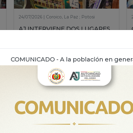
24/07/2026 | Coroico, La Paz ; Potosi
AJ INTERVIENE DOS LUGARES
DE JUEGO ILEGAL EN POTOSI Y
COROICO PARA PROTEGER A
LA CIUDADANÍA
COMUNICADO - A la población en gener
Leer nota