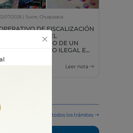
22/07/2026 | Sucre, Chuquisaca
OPERATIVO DE FISCALIZACIÓN
DE LA AJ FRENA EL
FUNCIONAMIENTO DE UN
PUESTO DE JUEGO ILEGAL EN
SUCRE
al
Leer nota
Ver todos los trámites