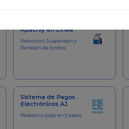
emitir el Certificado de Cumplimiento.
Apachiy en Línea
Retención, Suspension y
Remisión de fondos
Sistema de Pagos
Electrónicos AJ
Realiza tu pago en 5 pasos