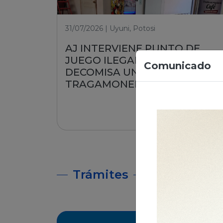
31/07/2026 | Uyuni, Potosi
AJ INTERVIENE PUNTO DE
JUEGO ILEGAL EN UYUNI Y
Comunicado
DECOMISA UNA MÁQUINA
TRAGAMONEDA
Leer nota
Trámites