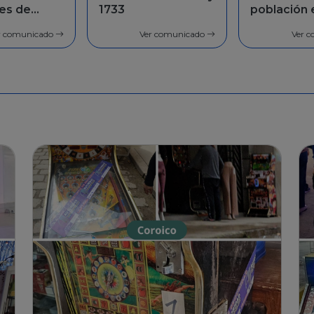
población en
Facilidade
general
pago
r comunicado
Ver comunicado
Ver 