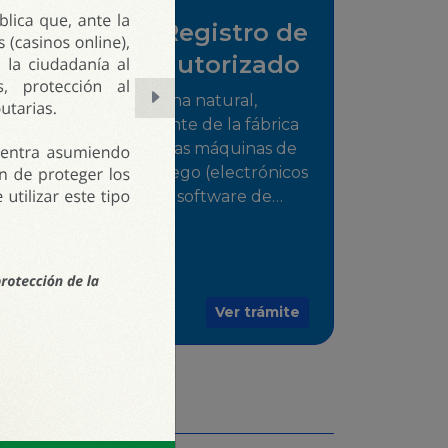
Solicitud de Registro de
distribuidor autorizado
Tramite para la persona natural,
jurídica o representante de la fábrica
que comercializarán las máquinas de
juego o medios de juego (electrónicos
o electromecánicos o software de
juegos) de las Empresas Fabricantes
Autorizadas
Ver trámite