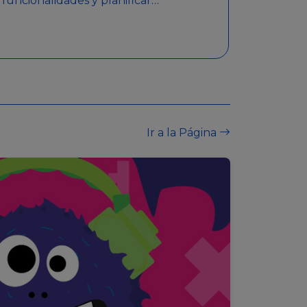
funcionalidades y planificar
sorteos con premios
detallados. Además,
garantiza medidas de
seguridad y transparencia
en los sorteos, asegurando
que se realicen de manera
legal y responsable.
Ir a la Página