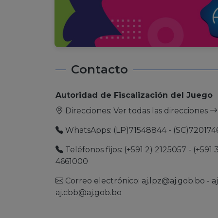
Contacto
Autoridad de Fiscalización del Juego
Direcciones:
Ver todas las direcciones
WhatsApps: (LP)71548844 - (SC)720174
Teléfonos fijos: (+591 2) 2125057 - (+591 
4661000
Correo electrónico:
aj.lpz@aj.gob.bo
-
a
aj.cbb@aj.gob.bo