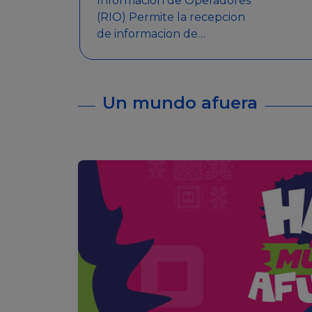
Informacion de Operadores
(RIO) Permite la recepcion
de informacion de
Operadores Autorizados,
como ser: Mesas de Juego,
Maquinas de Juego, Eventos
Un mundo afuera
significativos, entre otros.