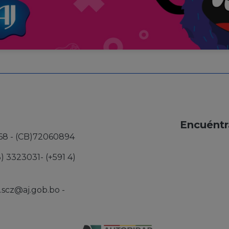
Encuéntr
68 - (CB)72060894
3) 3323031- (+591 4)
j.scz@aj.gob.bo
-